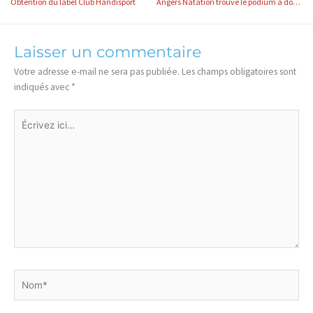
Obtention du label Club Handisport
Angers Natation trouve le podium à domicile
Laisser un commentaire
Votre adresse e-mail ne sera pas publiée.
Les champs obligatoires sont
indiqués avec
*
Écrivez
ici…
Nom*