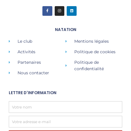
F
I
L
a
n
i
c
s
n
e
t
k
b
a
e
o
g
d
o
r
i
NATATION
k
a
n
-
m
f
Le club
Mentions légales
Activités
Politique de cookies
Partenaires
Politique de
confidentialité
Nous contacter
LETTRE D'INFORMATION
Name
Email